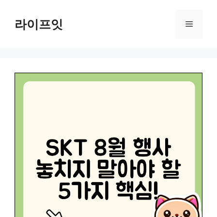
Skip
to
라이프잇
Menu
content