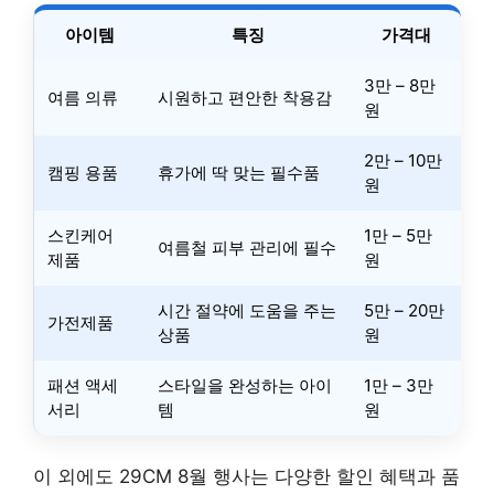
아이템
특징
가격대
3만 – 8만
여름 의류
시원하고 편안한 착용감
원
2만 – 10만
캠핑 용품
휴가에 딱 맞는 필수품
원
스킨케어
1만 – 5만
여름철 피부 관리에 필수
제품
원
시간 절약에 도움을 주는
5만 – 20만
가전제품
상품
원
패션 액세
스타일을 완성하는 아이
1만 – 3만
서리
템
원
이 외에도 29CM 8월 행사는 다양한 할인 혜택과 품