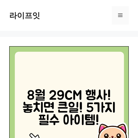
Skip
to
라이프잇
Menu
content