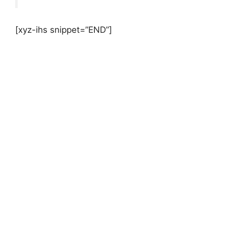
[xyz-ihs snippet=”END”]