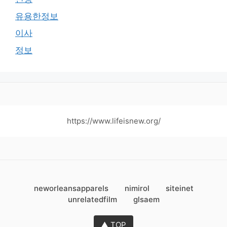
유용한정보
이사
정보
https://www.lifeisnew.org/
neworleansapparels
nimirol
siteinet
unrelatedfilm
glsaem
▲ TOP