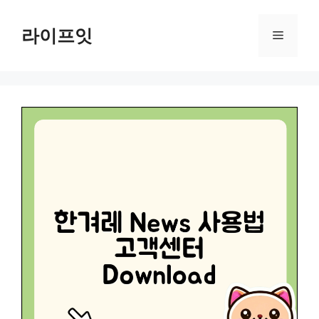
Skip
to
라이프잇
Menu
content