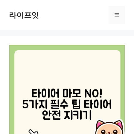
Skip
to
라이프잇
Menu
content