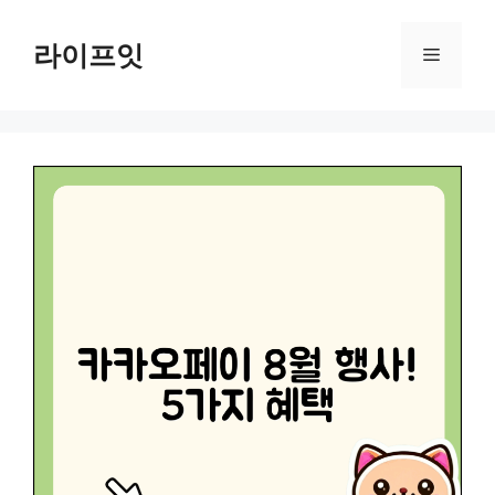
Skip
to
라이프잇
Menu
content