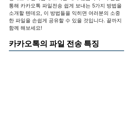
통해 카카오톡 파일전송 쉽게 보내는 5가지 방법을
소개할 텐데요, 이 방법들을 익히면 여러분의 소중
한 파일을 손쉽게 공유할 수 있을 것입니다. 끝까지
함께 해보세요!
카카오톡의 파일 전송 특징