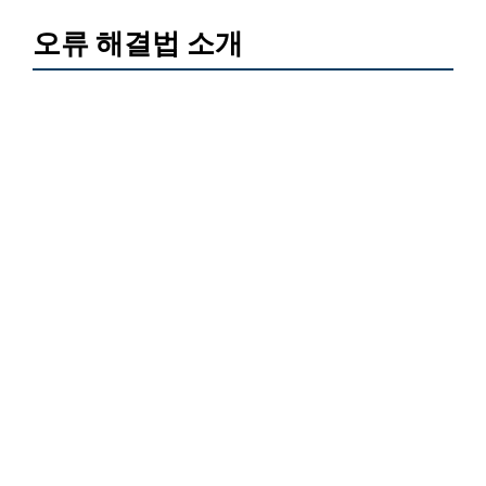
오류 해결법 소개