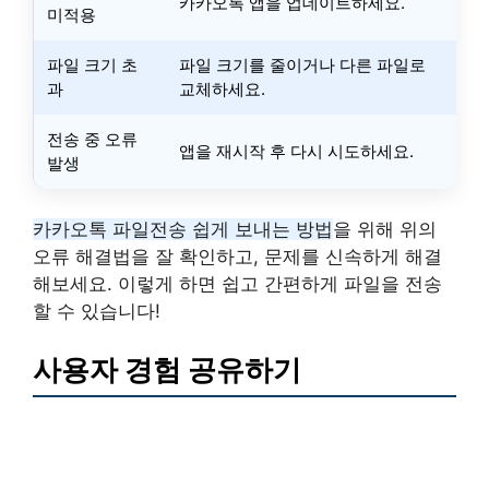
카카오톡 앱을 업데이트하세요.
미적용
파일 크기 초
파일 크기를 줄이거나 다른 파일로
과
교체하세요.
전송 중 오류
앱을 재시작 후 다시 시도하세요.
발생
카카오톡 파일전송 쉽게 보내는 방법
을 위해 위의
오류 해결법을 잘 확인하고, 문제를 신속하게 해결
해보세요. 이렇게 하면 쉽고 간편하게 파일을 전송
할 수 있습니다!
사용자 경험 공유하기