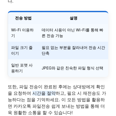
다.
전송 방법
설명
Wi-Fi 이용하
데이터 사용이 아닌 Wi-Fi를 통해 빠
기
른 전송 가능
파일 크기 줄
필요 없는 부분을 잘라내어 전송 시간
이기
단축
일반 포맷 사
JPEG와 같은 친숙한 파일 형식 선택
용하기
또한, 파일 전송이 완료된 후에는 상대방에게 확인
을 요청하여
시간을 절약
하고, 필요 시 재전송도 가
능하다는 점을 기억하세요. 이 모든 방법을 활용하
면 카카오톡 파일전송 쉽게 보내는 방법을 통해 더
욱 원활한 소통을 할 수 있습니다!