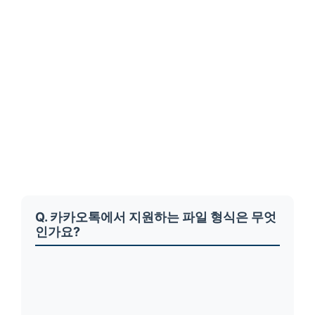
Q. 카카오톡에서 지원하는 파일 형식은 무엇
인가요?