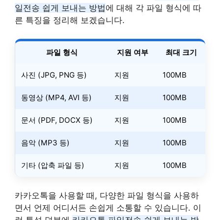
일전송 쉽게 보내는 방법
에 대해 각 파일 형식에 따
른 특징을 정리해 보겠습니다.
파일 형식
지원 여부
최대 크기
사진 (JPG, PNG 등)
지원
100MB
동영상 (MP4, AVI 등)
지원
100MB
문서 (PDF, DOCX 등)
지원
100MB
음악 (MP3 등)
지원
100MB
기타 (압축 파일 등)
지원
100MB
카카오톡을 사용할 때, 다양한 파일 형식을 사용하
면서 언제 어디서든 손쉽게 소통할 수 있습니다. 이
런 특성 덕분에
카카오톡 파일전송 쉽게 보내는 방