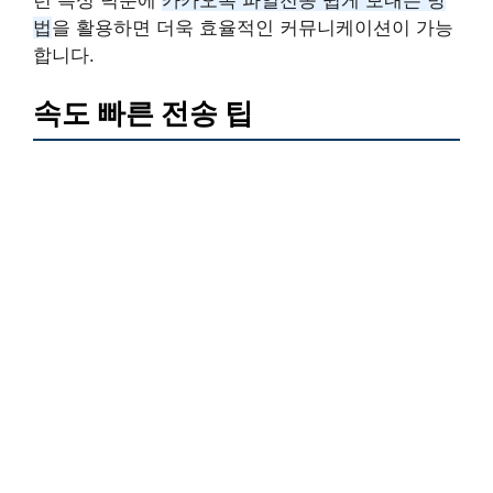
법
을 활용하면 더욱 효율적인 커뮤니케이션이 가능
합니다.
속도 빠른 전송 팁