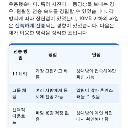
유용했습니다. 특히 사진이나 동영상을 보내는 경
우, 원활한 전송 속도를 경험할 수 있었습니다. 각
방식에 따라 장단점이 있었는데, 10MB 이하의 파일
은
신속하게 전송
되는 경향이 있었습니다. 다음은
제가 이용한 방식을 정리한 표입니다.
전송 방
장점
단점
법
가장 간편하고 빠
상대방이 접속해야만
1:1 채팅
름
확인 가능
그룹 채
여러 사람에게 동
알림이 많아 혼란스
팅
시에 전송 가능
러울 수 있음
선택적
파일 용량 걱정 없
상대방이 메인 화면
다운로
음
에서 확인해야 함
드