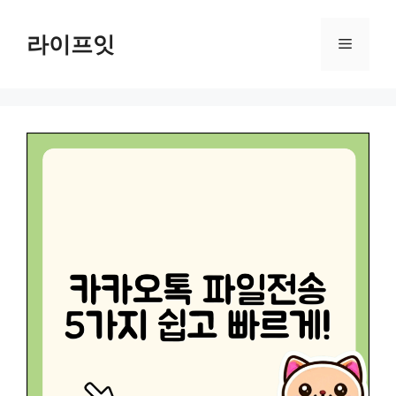
Skip
to
라이프잇
Menu
content