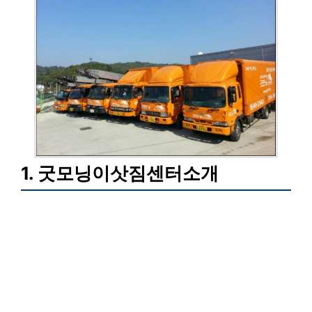
1. 굿모닝이삿짐센터소개