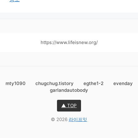
https://www.lifeisnew.org/
mty1090
chugchug.tistory
egthe1-2
evenday
garlandautobody
▲ TOP
© 2026
라이프잇