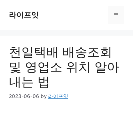
Skip
to
라이프잇
Menu
content
천일택배 배송조회
및 영업소 위치 알아
내는 법
2023-06-06
by
라이프잇