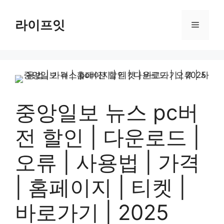
Skip
to
라이프잇
Menu
content
중앙일보 뉴스 pc버
전 할인 | 다운로드 |
오류 | 사용법 | 가격
| 홈페이지 | 티켓 |
바로가기 | 2025