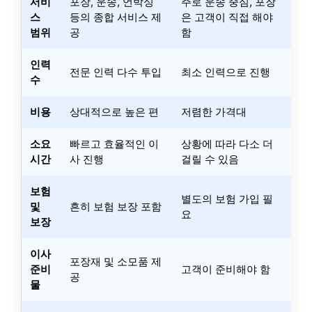
서비
포장, 운송, 언박싱
주로 운송 중심, 포장
스
등의 종합 서비스 제
은 고객이 직접 해야
범위
공
함
인력
전문 인력 다수 투입
최소 인력으로 진행
수
비용
상대적으로 높은 편
저렴한 가격대
소요
빠르고 효율적인 이
상황에 따라 다소 더
시간
사 진행
걸릴 수 있음
보험
별도의 보험 가입 필
및
흔히 보험 보장 포함
요
보장
이사
포장재 및 소모품 제
준비
고객이 준비해야 함
공
물