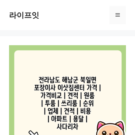
Skip
to
라이프잇
Menu
content