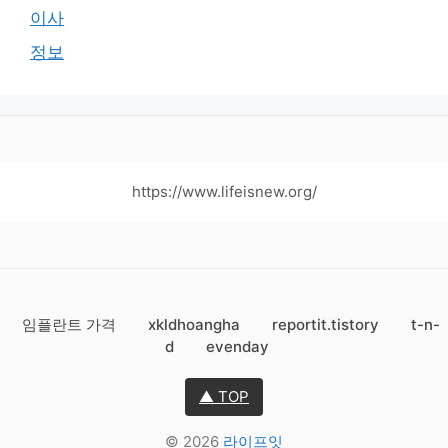
이사
정보
https://www.lifeisnew.org/
임플란트 가격
xkldhoangha
reportit.tistory
t-n-
d
evenday
▲ TOP
© 2026
라이프잇