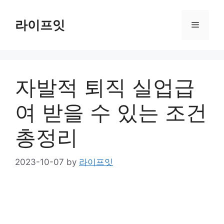
Skip
to
라이프잇
Menu
content
자발적 퇴직 실업급
여 받을 수 있는 조건
총정리
2023-10-07
by
라이프잇