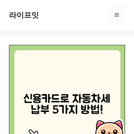
Skip
to
라이프잇
Menu
content