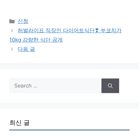
Categories
신청
허벌라이프 직장인 다이어트식단❣ 쑤코치가
10kg 감량한 식단 공개
다음 글
Search
for:
최신 글