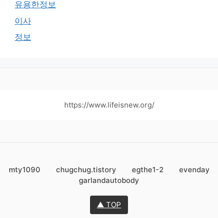
유용한정보
이사
정보
https://www.lifeisnew.org/
mty1090
chugchug.tistory
egthe1-2
evenday
garlandautobody
▲ TOP