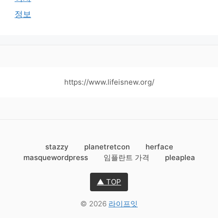
정보
https://www.lifeisnew.org/
stazzy
planetretcon
herface
masquewordpress
임플란트 가격
pleaplea
▲ TOP
© 2026
라이프잇