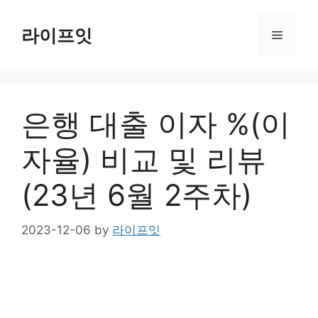
Skip
to
라이프잇
Menu
content
은행 대출 이자 %(이
자율) 비교 및 리뷰
(23년 6월 2주차)
2023-12-06
by
라이프잇