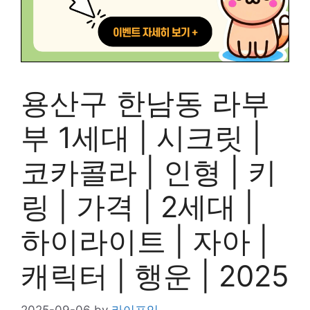
용산구 한남동 라부
부 1세대 | 시크릿 |
코카콜라 | 인형 | 키
링 | 가격 | 2세대 |
하이라이트 | 자아 |
캐릭터 | 행운 | 2025
2025-09-06
by
라이프잇