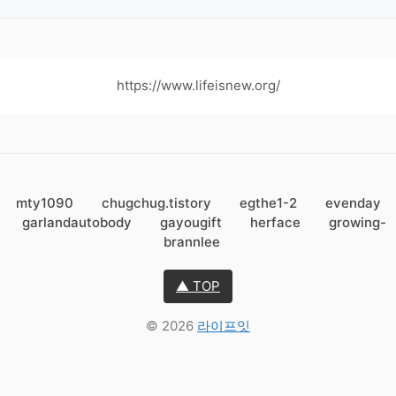
https://www.lifeisnew.org/
mty1090
chugchug.tistory
egthe1-2
evenday
garlandautobody
gayougift
herface
growing-
brannlee
▲ TOP
© 2026
라이프잇