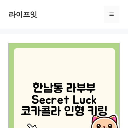
Skip
to
라이프잇
Menu
content