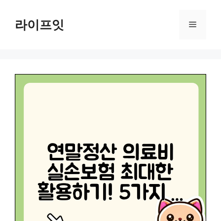
Skip
to
라이프잇
Menu
content