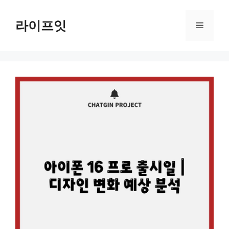
Skip
to
라이프잇
Menu
content