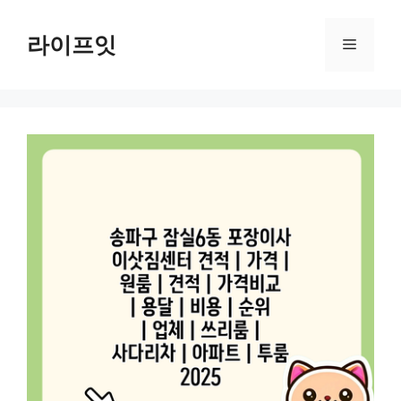
Skip
to
라이프잇
Menu
content