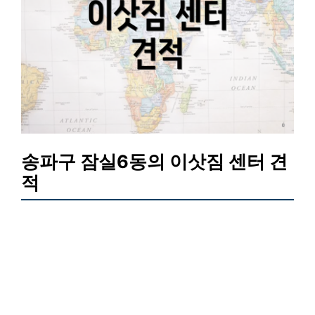
송파구 잠실6동의 이삿짐 센터 견
적