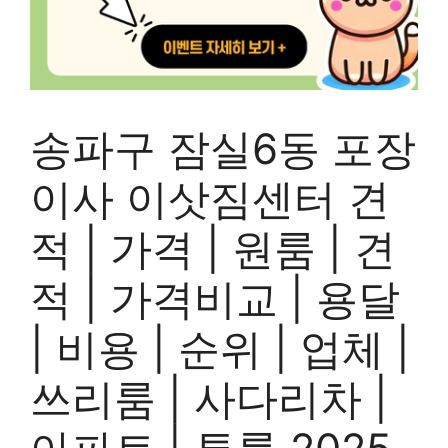
송파구 잠실6동 포장
이사 이삿짐센터 견
적 | 가격 | 원룸 | 견
적 | 가격비교 | 용달
| 비용 | 순위 | 업체 |
쓰리룸 | 사다리차 |