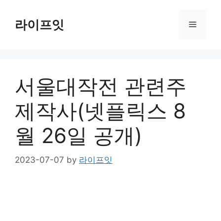
Skip
to
라이프잇
Menu
content
서울대작전 관련주
제작사(넷플릭스 8
월 26일 공개)
2023-07-07
by
라이프잇