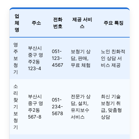
업
전화
제공 서비
체
주소
주요 특징
번호
스
명
영
부산시
주
051-
보청기 상
노인 친화적
중구 영
보
123-
담, 판매,
인 상담 서
주2동
청
4567
무료 체험
비스 제공
123-4
기
소
리
부산시
전문가 상
최신 기술
찾
051-
중구 영
담, 설치,
보청기 취
기
234-
주2동
유지보수
급, 맞춤형
보
5678
567-8
서비스
상담
청
기