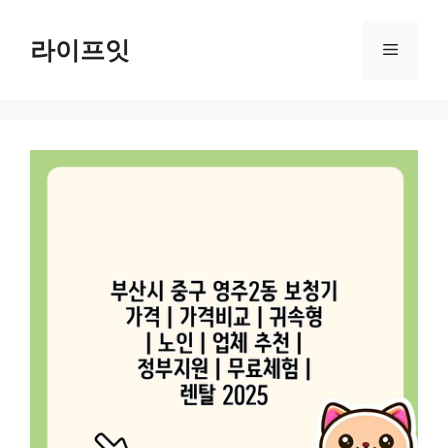
Skip
to
라이프잇
Menu
content