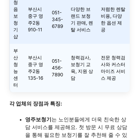
청
음
부산시
다양한 브
저렴한 렌탈
051-
보
중구 영
랜드 보청
비용, 다양
345-
청
주2동
기 판매, 렌
한 옵션 제
6789
기
910-11
탈 서비스
공
샵
부
산
부산시
청력검사,
전문 청력검
051-
청
중구 영
보청기 교
사와 커스터
456-
능
주2동
육, 지원 상
마이즈 서비
7890
센
135-16
담
스 제공
터
각 업체의 장점과 특징:
영주보청기
는 노인분들에게 더욱 친숙한 상
담 서비스를 제공해요. 첫 방문 시 무료 상담
을 통해 필요한 보청기를 잘 추천해 줄 수 있