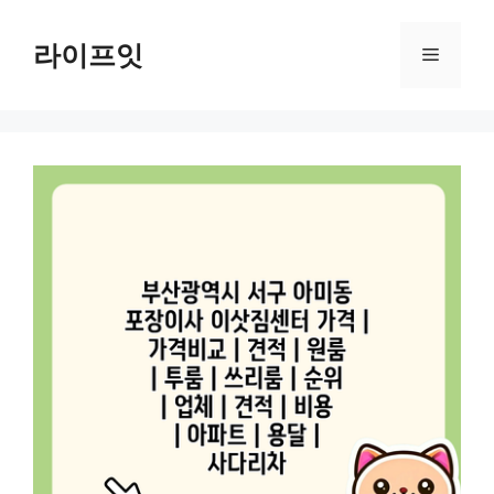
Skip
to
라이프잇
Menu
content