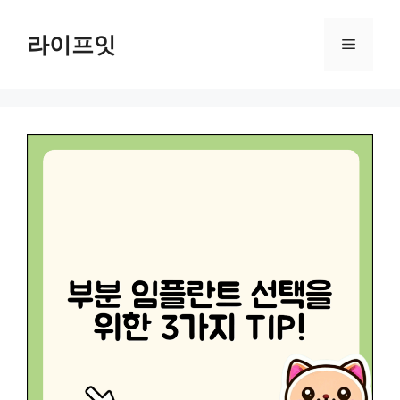
Skip
to
라이프잇
Menu
content