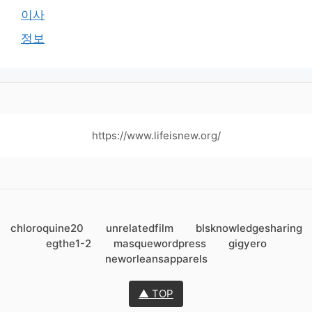
이사
정보
https://www.lifeisnew.org/
chloroquine20
unrelatedfilm
blsknowledgesharing
egthe1-2
masquewordpress
gigyero
neworleansapparels
▲ TOP