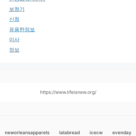
보청기
신청
유용한정보
이사
정보
https://www.lifeisnew.org/
neworleansapparels
lalabread
icecw
evenday