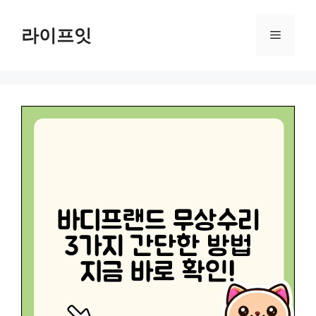
Skip
to
라이프잇
Menu
content