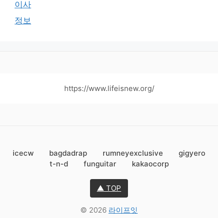
이사
정보
https://www.lifeisnew.org/
icecw
bagdadrap
rumneyexclusive
gigyero
t-n-d
funguitar
kakaocorp
▲ TOP
© 2026
라이프잇