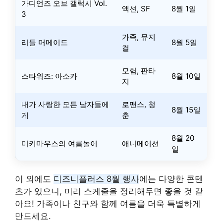
가디언즈 오브 갤럭시 Vol.
액션, SF
8월 1일
3
가족, 뮤지
리틀 머메이드
8월 5일
컬
모험, 판타
스타워즈: 아소카
8월 10일
지
내가 사랑한 모든 남자들에
로맨스, 청
8월 15일
게
춘
8월 20
미키마우스의 여름놀이
애니메이션
일
이 외에도
디즈니플러스 8월 행사
에는 다양한 콘텐
츠가 있으니, 미리 스케줄을 정리해두면 좋을 것 같
아요! 가족이나 친구와 함께 여름을 더욱 특별하게
만드세요.