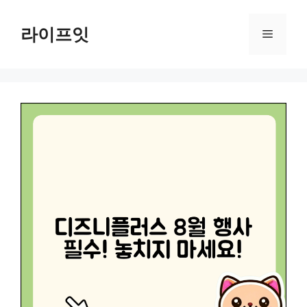
Skip
to
라이프잇
Menu
content