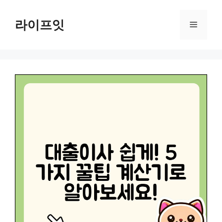
Skip
to
라이프잇
Menu
content