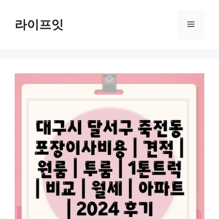
Skip
to
라이프잇
Menu
content