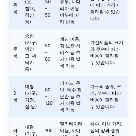
(옷,
30
유무, 사다
원
에 따라 가격이
침대,
–
리차 이용
룸
달라질 수 있습
책상
50
여부에 따
니다.
등)
라 변동
중형
계단 이용,
(가구,
가전제품의 크기
50
짐 보관 서
투
냉장
와 갯수에 따라
–
비스 등 추
룸
고, 세
비용이 달라질
80
가 비용 발
탁기
수 있습니다.
생 가능
등)
피아노, 운
대형
가구의 종류, 크
80
반, 특수 짐
3
(가구,
기, 갯수에 따라
–
운반 등 추
룸
가전,
비용이 달라질
120
가 비용 발
짐 등)
수 있습니다.
생 가능
엘리베이터
층수, 이사 거리,
대형
아
100
이용, 사다
짐의 양과 종류
(가구,