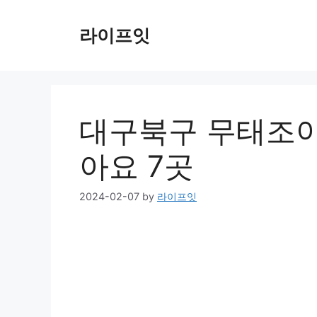
Skip
to
라이프잇
content
대구북구 무태조야
아요 7곳
2024-02-07
by
라이프잇