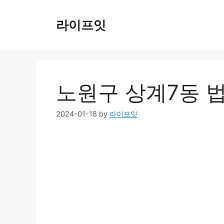
Skip
to
라이프잇
content
노원구 상계7동 
2024-01-18
by
라이프잇