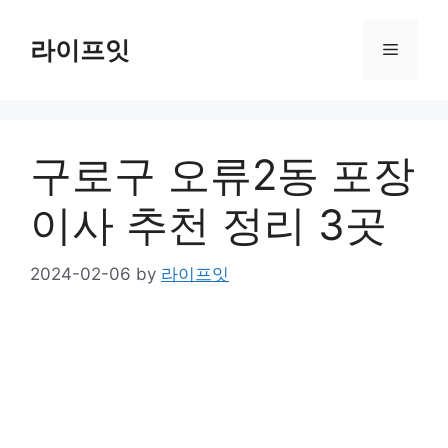
Skip
to
라이프잇
Menu
content
구로구 오류2동 포장
이사 추천 정리 3곳
2024-02-06
by
라이프잇