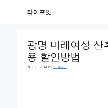
Skip
to
라이프잇
content
광명 미래여성 산
용 할인방법
2023-09-14
by
라이프잇