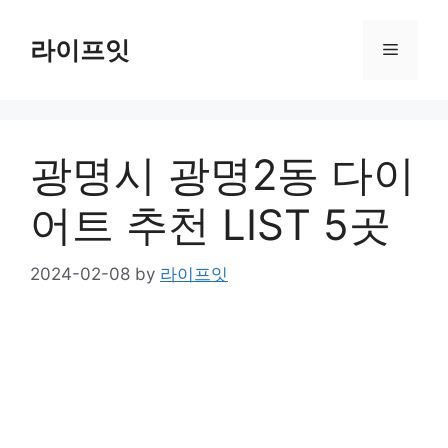
Skip
to
라이프잇
Menu
content
광명시 광명2동 다이
어트 추천 LIST 5곳
2024-02-08
by
라이프잇