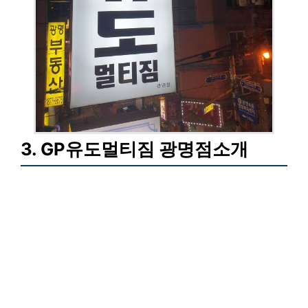
3. GP유도멀티짐 광명점소개