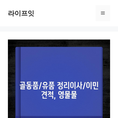
Skip
to
라이프잇
Menu
content