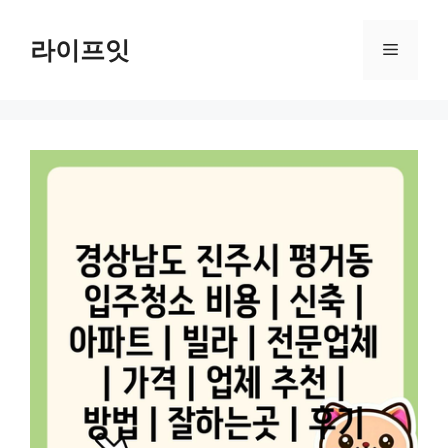
Skip
to
라이프잇
Menu
content