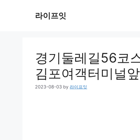
Skip
to
라이프잇
content
경기둘레길56코
김포여객터미널앞
2023-08-03
by
라이프잇